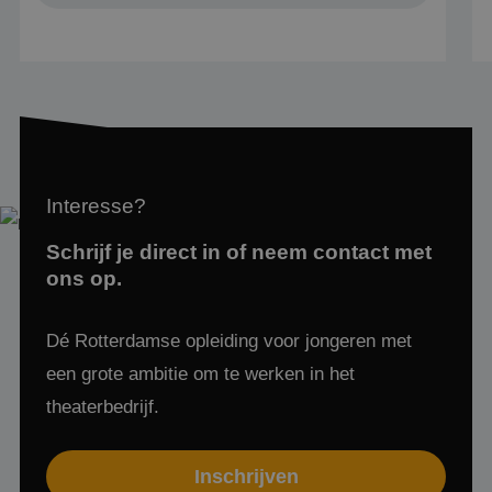
Naam
Aanbieder
/
Domein
Vervaldatum
PHPSESSID
Sessie
PHP.net
www.mbotheaterschool.nl
Interesse?
Schrijf je direct in of neem contact met
ons op.
Dé Rotterdamse opleiding voor jongeren met
een grote ambitie om te werken in het
Google Privacy Policy
theaterbedrijf.
Inschrijven