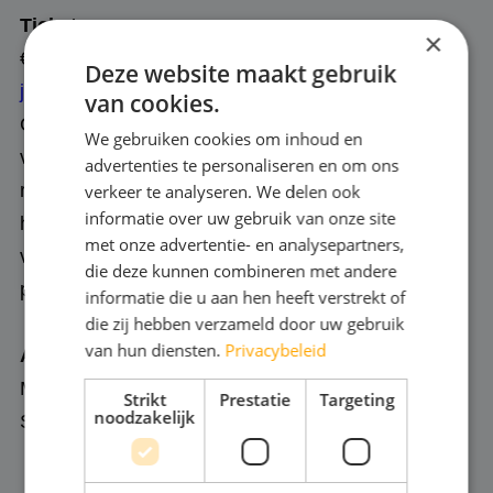
Tickets:
×
€5,- per stuk
, te reserveren kan via:
Deze website maakt gebruik
j.aarssen@albeda.nl
van cookies.
Geef bij de reservering duidelijk aan om welke
We gebruiken cookies om inhoud en
voorstelling het gaat, op welke naam de
advertenties te personaliseren en om ons
reservering moet komen en om hoeveel kaarten
verkeer te analyseren. We delen ook
informatie over uw gebruik van onze site
het gaat.
Kaarten kunnen 30 minuten voor de
met onze advertentie- en analysepartners,
voorstelling worden opgehaald en afgerekend via
die deze kunnen combineren met andere
pin-betaling aan de kassa in de Hallen.
informatie die u aan hen heeft verstrekt of
die zij hebben verzameld door uw gebruik
van hun diensten.
Privacybeleid
Adres:
MBO Theaterschool - locatie de Hallen
Strikt
Prestatie
Targeting
noodzakelijk
Schiehaven 15B, Rotterdam