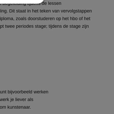
e begeleiding tijdens de lessen
ng. Dit staat in het teken van vervolgstappen
iploma, zoals doorstuderen op het hbo of het
elding en
pt twee periodes stage; tijdens de stage zijn
s op basis van de
oor algemene
ariabelen van
Het is normaal
eerd nummer, hoe
n voor de site, maar
n van een
 tussen pagina's.
 Cookie-Script.com-
 bezoekers te
ookie-Script.com is
kunt bijvoorbeeld werken
erk je liever als
oom kunstenaar.
alytics om de