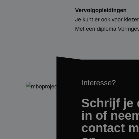
test_cookie
Goog
.doub
Vervolgopleidingen
_ga
Je kunt er ook voor kieze
_fbp
Meta
.mbot
Met een diploma Vormgeve
IDE
Goog
.doub
_gid
_gcl_au
Goog
.mbot
_gat_UA-
74447536-1
Interesse?
Schrijf je 
_ga_T808CQXG16
in of nee
contact m