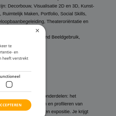
zijn: Decorbouw, Visualisatie 2D en 3D, Kunst-
Ruimtelijk Maken, Portfolio, Social Skills,
eloopbaanbegeleiding, Theateroriëntatie en
×
nder andere Verdiepend Beeldgebruik,
 Theatervormgeving.
keer te
tentie- en
 heeft verstrekt
unctioneel
 doen op de volgende onderdelen: het
erp en het presenteren en profileren van
ACCEPTEREN
t. Dit doe je binnen een expositie. Je krijgt