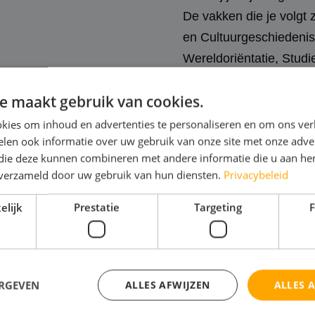
De vakken die je volgt 
en Cultuurgeschiedenis, 
Wereldoriëntatie, Studi
Taal.
e maakt gebruik van cookies.
Keuzedelen omvatten o
Fotografie, Visagie en
kies om inhoud en advertenties te personaliseren en om ons ver
len ook informatie over uw gebruik van onze site met onze adver
 die deze kunnen combineren met andere informatie die u aan hen
n verzameld door uw gebruik van hun diensten.
Privacybeleid
elijk
Prestatie
Targeting
F
Leerjaar 3
Dit jaar ga je examens
realiseren van het ontw
ERGEVEN
ALLES AFWIJZEN
ALLES 
jezelf op de arbeidsmark