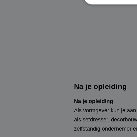
Strikt noodzakelijke
accountbeheer. De we
Naam
PHPSESSID
Na je opleiding
CookieScriptConse
Na je opleiding
Als vormgever kun je aan 
als setdresser, decorbouwe
Naam
zelfstandig ondernemer e
Naam
Aanb
_ga_LYRZWFNN11