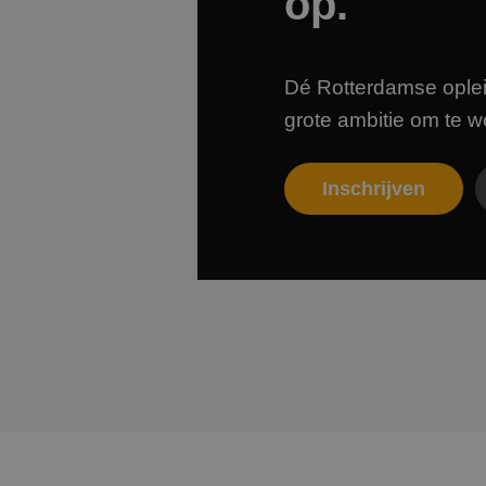
op.
Dé Rotterdamse oplei
grote ambitie om te we
Inschrijven