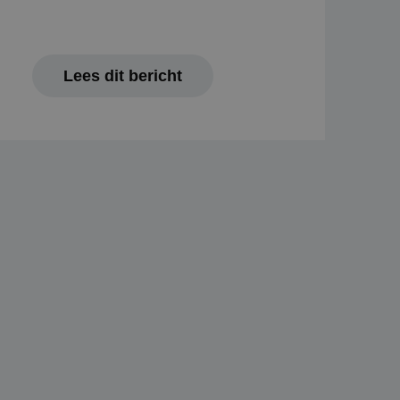
 die Google
beperken.
alytics om de
Lees dit bericht