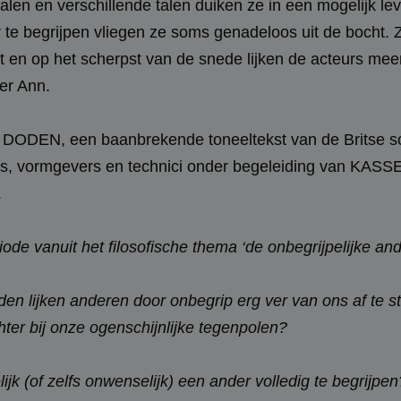
halen en verschillende talen duiken ze in een mogelijk 
 te begrijpen vliegen ze soms genadeloos uit de bocht.
kt en op het scherpst van de snede lijken de acteurs meer
ver Ann.
EN, een baanbrekende toneeltekst van de Britse schr
rs, vormgevers en technici onder begeleiding van KAS
.
e vanuit het filosofische thema ‘de onbegrijpelijke and
jden lijken anderen door onbegrip erg ver van ons af te 
chter bij onze ogenschijnlijke tegenpolen?
elijk (of zelfs onwenselijk) een ander volledig te beg