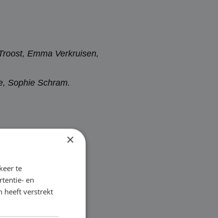
 Troost, Emma Verkruisen,
re, Sophie Schram.
×
ra, Matthijs Visser ,
keer te
tentie- en
 heeft verstrekt
fali van der Zwan.