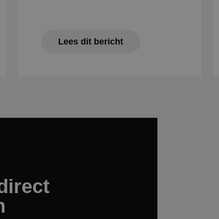
wordt gebruikt om de hoeveelheid gegevens
registreert op websites met veel verkeer te 
.mbotheaterschool.nl
1 jaar 1
Deze cookie wordt gebruikt door Google An
maand
sessiestatus te behouden.
Lees dit bericht
direct
m