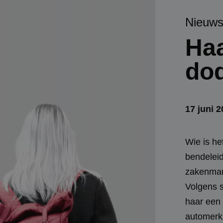
Nieuw
Haa
do
17 juni 
Wie is he
bendeleid
zakenman.
Volgens s
haar een 
automerk