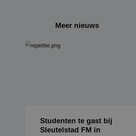
CookieScriptConse
Meer nieuws
Naam
Naam
Aanb
_ga_LYRZWFNN11
test_cookie
Goog
.doub
_ga
_fbp
Meta
.mbot
IDE
Goog
.doub
_gid
_gcl_au
Goog
.mbot
Studenten te gast bij
_gat_UA-
74447536-1
Sleutelstad FM in