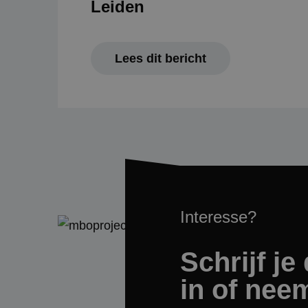
Leiden
_ga_T808CQXG16
Lees dit bericht
Interesse?
Schrijf je 
in of nee