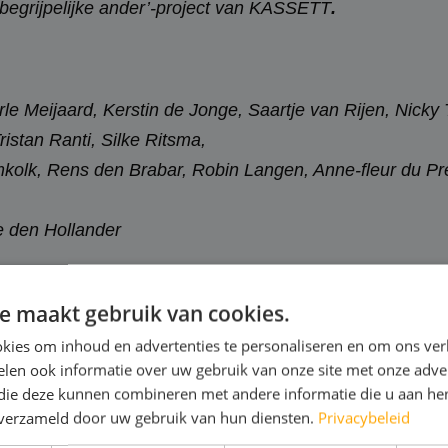
egrijpelijke ander’-project van KASSETT
.
le Meijaard, Kerstin de Jonge, Saartje van Rijen, Nicky
istan Ranti, Silke Ritsma,
mkolk, Rens den Brabar, Robin Langen, Anne-fleur du P
e den Hollander
uinty Mannes
e maakt gebruik van cookies.
ing:
Rim Weber, Hidde van der Maas, Sergio Vieira Ferrei
kies om inhoud en advertenties te personaliseren en om ons ver
en Berg.
len ook informatie over uw gebruik van onze site met onze adver
stra
 die deze kunnen combineren met andere informatie die u aan hen
Molenaar
n verzameld door uw gebruik van hun diensten.
Privacybeleid
maat, Eileen Kissi, Dwayne Collignon, Evi Huising, She