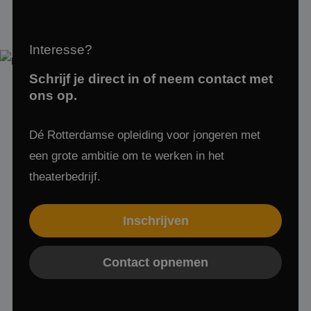
Google Privacy Policy
Interesse?
Schrijf je direct in of neem contact met
ons op.
CookieScriptConsent
4 weken 2
CookieScript
dagen
www.mbotheaterschool.nl
Dé Rotterdamse opleiding voor jongeren met
een grote ambitie om te werken in het
theaterbedrijf.
Inschrijven
Contact opnemen