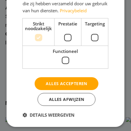
die zij hebben verzameld door uw gebruik
AUTO
De auto parkeer je het best in Q-Park
van hun diensten.
Privacybeleid
Schiecentrale. Vanuit daar is het nog een kleine 10
Strikt
Prestatie
Targeting
minuten lopen.
noodzakelijk
OV
Vanaf Metrohalte Coolhaven is het 5 minuten
lopen naar de Toneelgarage
Functioneel
ALLES ACCEPTEREN
ALLES AFWIJZEN
Meer nieuws
DETAILS WEERGEVEN