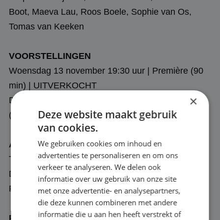
Boot, Maeva Lau, Roos Boele, Sophie van Os,
Tomas van Keeken
VOORSTELLINGEN
Woensdag 13 november 19:30 uur | Première (90
min) | UITVERKOCHT
×
Donderdag 14 november 19:30 uur | Voorstelling
Deze website maakt gebruik
(90 min) | UITVERKOCHT
van cookies.
We gebruiken cookies om inhoud en
ADRES
advertenties te personaliseren en om ons
Toneelgarage
verkeer te analyseren. We delen ook
Dunantstraat 14C
informatie over uw gebruik van onze site
Rotterdam
met onze advertentie- en analysepartners,
die deze kunnen combineren met andere
informatie die u aan hen heeft verstrekt of
PARKEREN EN REIZEN