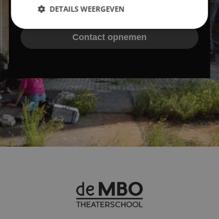
Inschrijven
DETAILS WEERGEVEN
Contact opnemen
Strikt noodzakelijk
Prestatie
Targeting
Functioneel
Strikt noodzakelijke cookies maken de
kernfunctionaliteiten van de website mogelijk, zoals
gebruikersaanmelding en accountbeheer. De
website kan niet goed worden gebruikt zonder de
strikt noodzakelijke cookies.
Naam
Aanbieder
/
Domein
Vervaldatum
PHPSESSID
Sessie
PHP.net
www.mbotheaterschool.nl