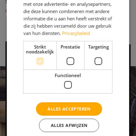
Studentenfonds.
Hier lees je meer informatie over
met onze advertentie- en analysepartners,
deze ‘18min regeling’.
die deze kunnen combineren met andere
informatie die u aan hen heeft verstrekt of
die zij hebben verzameld door uw gebruik
van hun diensten.
Privacybeleid
Strikt
Prestatie
Targeting
noodzakelijk
Interesse?
Functioneel
Schrijf je direct in of neem contact met
ons op.
Dé Rotterdamse opleiding voor jongeren met
ALLES ACCEPTEREN
een grote ambitie om te werken in het
theaterbedrijf.
ALLES AFWIJZEN