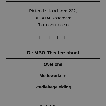
Pieter de Hoochweg 222,
3024 BJ Rotterdam
010 211 00 50
Google Privacy Policy
De MBO Theaterschool
CookieScriptConsent
4 weken 2
CookieScript
dagen
www.mbotheaterschool.nl
Over ons
Medewerkers
Studiebegeleiding