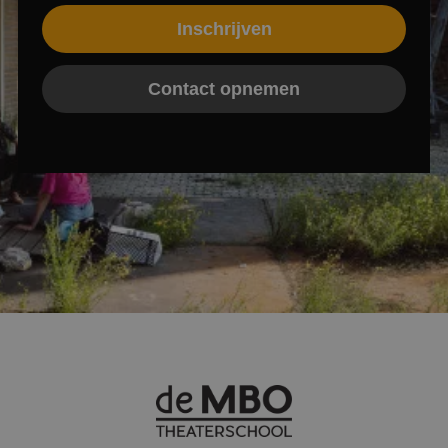
Inschrijven
Contact opnemen
Google Privacy Policy
CookieScriptConsent
4 weken 2
CookieScript
dagen
www.mbotheaterschool.nl