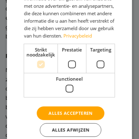
met onze advertentie- en analysepartners,
dynamische en drukke wereld,waar gezien worden
die deze kunnen combineren met andere
en impact creëren belangrijk is lichamelijk en
informatie die u aan hen heeft verstrekt of
geestelijk fitheid erg belangrijk. Daarom staat
die zij hebben verzameld door uw gebruik
van hun diensten.
Privacybeleid
bewegen en balans centraal.
Strikt
Prestatie
Targeting
noodzakelijk
Passie en talent
Naast talent en een grote passie voor het vak zijn
Functioneel
zelfbewustzijn en toewijding essentiële kwaliteiten
die je nodig hebt. Vaak kom je al binnen met een
bak talent. Wij werken vanuit deze talenten en
brengen structuur aan in het leren. Samen werken
ALLES ACCEPTEREN
we toe naar de student zijn einddoel. Dit doen we
door te werken aan diverse praktijkprojecten en
ALLES AFWIJZEN
door veel verschillende ontmoetingen met mensen