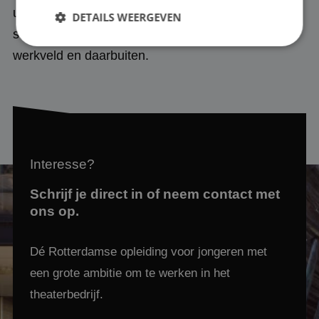
uit de praktijk te veroorzaken. Dat gebeurt in onze
DETAILS WEERGEVEN
school, onze leerwerkplaats, het Rotterdamse
werkveld en daarbuiten.
Strikt noodzakelijk
Prestatie
Targeting
Functioneel
Strikt noodzakelijke cookies maken de
kernfunctionaliteiten van de website mogelijk, zoals
gebruikersaanmelding en accountbeheer. De
website kan niet goed worden gebruikt zonder de
Interesse?
strikt noodzakelijke cookies.
Naam
Aanbieder
/
Domein
Vervaldatum
Schrijf je direct in of neem contact met
ons op.
PHPSESSID
Sessie
PHP.net
www.mbotheaterschool.nl
Dé Rotterdamse opleiding voor jongeren met
een grote ambitie om te werken in het
theaterbedrijf.