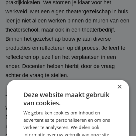
praktijklokalen. We stomen je klaar voor het
werkveld. Met een eigen theatergezelschap in huis,
leer je niet alleen werken binnen de muren van een
theaterschool, maar ook in een theaterbedrijf.
Binnen het gezelschap bouw je aan diverse
producties en reflecteren op dit proces. Je leert te
reflecteren op jezelf en het verplaatsen in een
ander. Docenten helpen hierbij door de vraag
achter de vraag te stellen.
×
Deze website maakt gebruik
Je wordt gezien
van cookies.
Wij kennen onze studenten en helpen ze groeien.
We gebruiken cookies om inhoud en
Dit levert ervaren theatermakers op die weten wat
advertenties te personaliseren en om ons
ze willen. Tijdens de opleiding wordt er veel van je
verkeer te analyseren. We delen ook
informatie over uw gebruik van onze site
gevraagd qua inspanning en inzet. In een